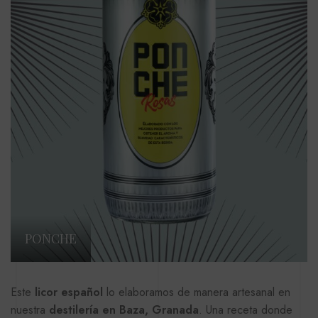
PONCHE
Este
licor español
lo elaboramos de manera artesanal en
nuestra
destilería en Baza, Granada
. Una receta donde