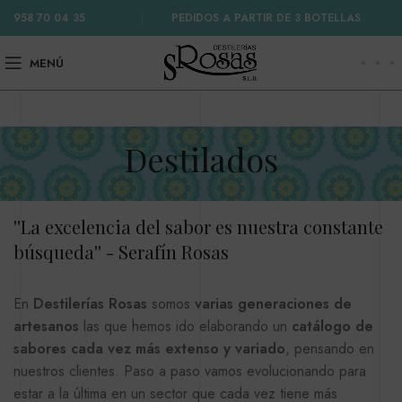
958 70 04 35
PEDIDOS A PARTIR DE 3 BOTELLAS
MENÚ
Destilados
''La excelencia del sabor es nuestra constante
búsqueda'' - Serafín Rosas
En
Destilerías Rosas
somos
varias generaciones de
artesanos
las que hemos ido elaborando un
catálogo de
sabores cada vez más extenso y variado
, pensando en
nuestros clientes. Paso a paso vamos evolucionando para
estar a la última en un sector que cada vez tiene más