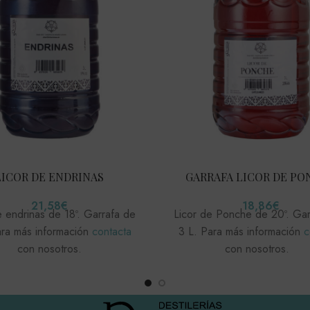
LICOR DE ENDRINAS
GARRAFA LICOR DE PO
21,58
€
18,86
€
e endrinas de 18º. Garrafa de
Licor de Ponche de 20º. Ga
ara más información
contacta
3 L. Para más información
c
con nosotros.
con nosotros.