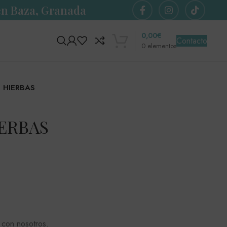
 en Baza, Granada
0,00
€
Contacto
0
elementos
 HIERBAS
IERBAS
con nosotros.