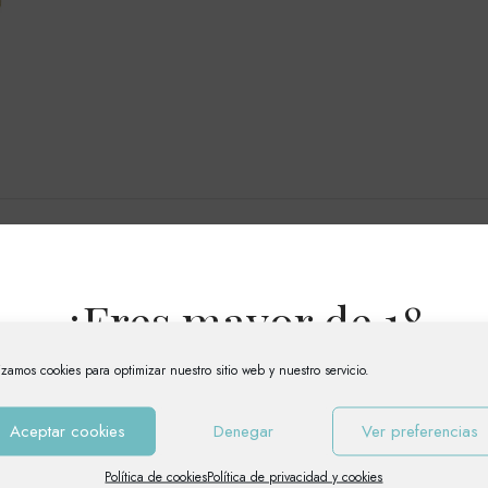
CRIPCIÓN
INFORMACIÓN ADICIONAL
VALORACIONES
¿Eres mayor de 18
años?
lizamos cookies para optimizar nuestro sitio web y nuestro servicio.
Aceptar cookies
Denegar
Ver preferencias
El acceso a esta web está reservado para mayores de
edad.
Política de cookies
Política de privacidad y cookies