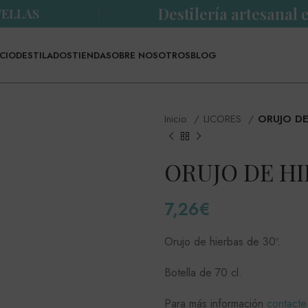
Destilería artesanal
TELLAS
ICIO
DESTILADOS
TIENDA
SOBRE NOSOTROS
BLOG
Inicio
LICORES
ORUJO DE
ORUJO DE H
7,26
€
Orujo de hierbas de 30º.
Botella de 70 cl.
Para más información
contacte