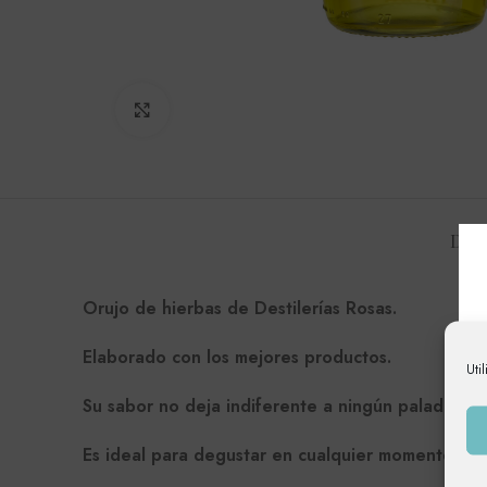
Haga Click para agrandar
DES
Orujo de hierbas de Destilerías Rosas.
Elaborado con los mejores productos.
Uti
Su sabor no deja indiferente a ningún paladar
Es ideal para degustar en cualquier momento.