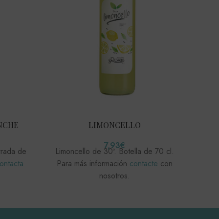
LIMONCELLO
NCHE
Ro
Par
7,93
€
Limoncello de 30º. Botella de 70 cl.
rrada de
Para más información
contacte
con
ontacta
nosotros.